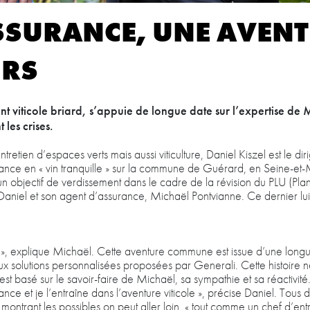
SSURANCE, UNE AVEN
URS
tant viticole briard, s’appuie de longue date sur l’expertise d
les crises.
retien d’espaces verts mais aussi viticulture, Daniel Kiszel est le di
rance en « vin tranquille » sur la commune de Guérard, en Seine-et
ec un objectif de verdissement dans le cadre de la révision du PLU (Pl
e Daniel et son agent d’assurance, Michaël Pontvianne. Ce dernier lui
eur », explique Michaël. Cette aventure commune est issue d’une longu
ux solutions personnalisées proposées par Generali. Cette histoire ne
 basé sur le savoir-faire de Michaël, sa sympathie et sa réactivité. «
et je l’entraîne dans l’aventure viticole », précise Daniel. Tous d
ontrant les possibles on peut aller loin, « tout comme un chef d’entre