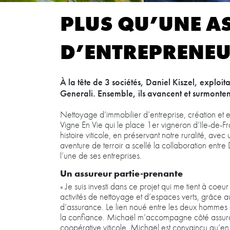
PLUS QU’UNE A
D’ENTREPRENE
À la tête de 3 sociétés, Daniel Kiszel, exploi
Generali. Ensemble, ils avancent et surmontent 
Nettoyage d’immobilier d’entreprise, création et ent
Vigne En Vie qui le place 1er vigneron d’Ile-de-F
histoire viticole, en préservant notre ruralité, av
aventure de terroir a scellé la collaboration entr
l’une de ses entreprises.
Un assureur partie-prenante
« Je suis investi dans ce projet qui me tient à co
activités de nettoyage et d’espaces verts, grâce a
d’assurance. Le lien noué entre les deux hommes est
la confiance. Michaël m’accompagne côté assurance 
coopérative viticole. Michaël est convaincu qu’en m