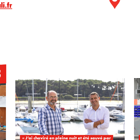
li.fr
S
« J’ai chaviré en pleine nuit et été sauvé par