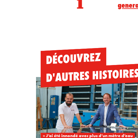
genera
DÉCOUVREZ
D'AUTRES HISTOIRE
« J’ai été innondé avec plus d’un mètre d’eau