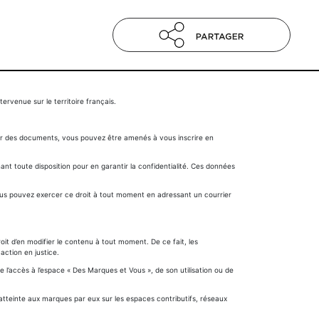
tervenue sur le territoire français.
oir des documents, vous pouvez être amenés à vous inscrire en
nt toute disposition pour en garantir la confidentialité. Ces données
 Vous pouvez exercer ce droit à tout moment en adressant un courrier
roit d’en modifier le contenu à tout moment. De ce fait, les
ction en justice.
e l’accès à l’espace « Des Marques et Vous », de son utilisation ou de
 atteinte aux marques par eux sur les espaces contributifs, réseaux