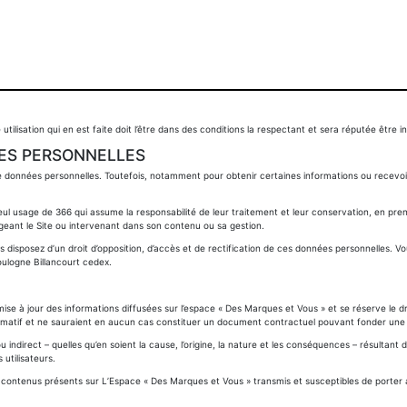
tilisation qui en est faite doit l’être dans des conditions la respectant et sera réputée être in
ÉES PERSONNELLES
e données personnelles. Toutefois, notamment pour obtenir certaines informations ou recev
 usage de 366 qui assume la responsabilité de leur traitement et leur conservation, en prena
geant le Site ou intervenant dans son contenu ou sa gestion.
ous disposez d’un droit d’opposition, d’accès et de rectification de ces données personnelles.
ulogne Billancourt cedex.
a mise à jour des informations diffusées sur l’espace « Des Marques et Vous » et se réserve le d
ormatif et ne sauraient en aucun cas constituer un document contractuel pouvant fonder une a
ndirect – quelles qu’en soient la cause, l’origine, la nature et les conséquences – résultant d
 utilisateurs.
des contenus présents sur L’Espace « Des Marques et Vous » transmis et susceptibles de porter