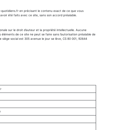
uotidiens.fr
en précisant le contenu exact de ce que vous
 avoir été faits avec ce site, sans son accord préalable.
le sur le droit d’auteur et la propriété intellectuelle. Aucune
s éléments de ce site ne peut se faire sans l’autorisation préalable de
e siège social est 305 avenue le jour se lève, CS 80 001, 92644
fr
r