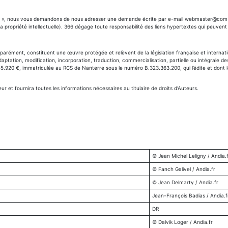
ous », nous vous demandons de nous adresser une demande écrite par e-mail
webmaster@com-q
la propriété intellectuelle). 366 dégage toute responsabilité des liens hypertextes qui peuvent
ément, constituent une œuvre protégée et relèvent de la législation française et internationa
daptation, modification, incorporation, traduction, commercialisation, partielle ou intégrale de
45.920 €, immatriculée au RCS de Nanterre sous le numéro B.323.363.200, qui l’édite et dont l
r et fournira toutes les informations nécessaires au titulaire de droits d’Auteurs.
© Jean Michel Leligny / Andia.
© Fanch Galivel / Andia.fr
© Jean Delmarty / Andia.fr
Jean-François Badias / Andia.f
DR
© Dalvik Loger / Andia.fr