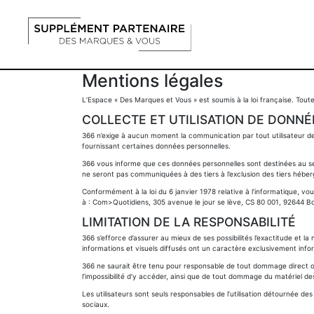
Mentions légales
L’Espace « Des Marques et Vous » est soumis à la loi française. Toute u
COLLECTE ET UTILISATION DE DONN
366 n’exige à aucun moment la communication par tout utilisateur d
fournissant certaines données personnelles.
366 vous informe que ces données personnelles sont destinées au seul
ne seront pas communiquées à des tiers à l’exclusion des tiers héber
Conformément à la loi du 6 janvier 1978 relative à l’informatique, v
à : Com>Quotidiens, 305 avenue le jour se lève, CS 80 001, 92644 Bo
LIMITATION DE LA RESPONSABILITÉ
366 s’efforce d’assurer au mieux de ses possibilités l’exactitude et l
informations et visuels diffusés ont un caractère exclusivement inf
366 ne saurait être tenu pour responsable de tout dommage direct ou i
l’impossibilité d’y accéder, ainsi que de tout dommage du matériel des
Les utilisateurs sont seuls responsables de l’utilisation détournée 
sociaux.