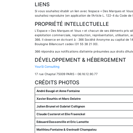
LIENS
Si vous souhaitez établir un lien avec l’espace « Des Marques et V
souhaitez reproduire (en application de l’Article L. 122-4 du Code de 
PROPRIÉTÉ INTELLECTUELLE
L’Espace « Des Marques et Vous » et chacun de ses éléments pris sépar
exploitation commerciale, reproduction, représentation, utilisation, a
366. Il s’exerce en écrivant à : 366 Société Anonyme au capital de 1
Boulogne Billancourt cedex (01 55 38 21 00).
366 répondra aux notifications d’atteinte présumées aux droits d’Auteu
DÉVELOPPEMENT & HÉBERGEMENT
YourSi Consulting
17 rue Chaptal 75009 PARIS – 06.16.12.90.77
CRÉDITS PHOTOS
André Baugé et Anne Fontaine
Xavier Bourhis et Marc Delatre
Julien Brunel et Gabriel Collignon
Claude Casterot et Elie Fraenckel
Edouard Dassonville et Eric Lamotte
Matthieu Fontaine & Gwénaël Champalou