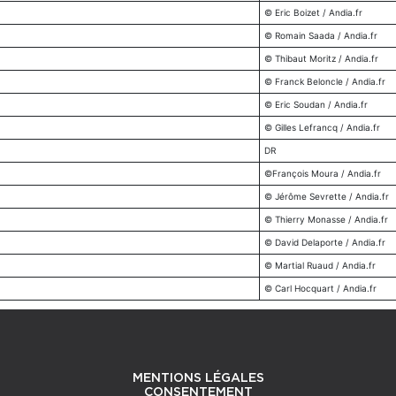
© Eric Boizet / Andia.fr
©
Romain Saada / Andia.fr
© Thibaut Moritz / Andia.fr
© Franck Beloncle / Andia.fr
© Eric Soudan / Andia.fr
© Gilles Lefrancq / Andia.fr
DR
©François Moura / Andia.fr
© Jérôme Sevrette / Andia.fr
© Thierry Monasse / Andia.fr
© David Delaporte / Andia.fr
© Martial Ruaud / Andia.fr
©
Carl Hocquart / Andia.fr
MENTIONS LÉGALES
CONSENTEMENT