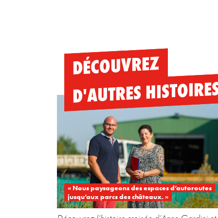
DÉCOUVREZ
D'AUTRES HISTOIRE
« Nous paysageons des espaces d’autoroutes
jusqu’aux parcs des châteaux. »