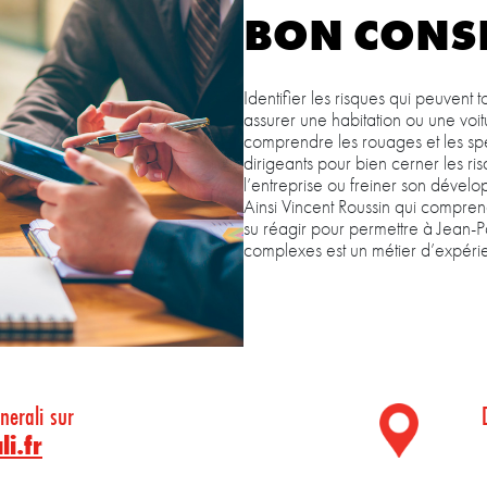
BON CONSE
Identifier les risques qui peuvent
assurer une habitation ou une voit
comprendre les rouages et les spéc
dirigeants pour bien cerner les r
l’entreprise ou freiner son dévelo
Ainsi Vincent Roussin qui comprend
su réagir pour permettre à Jean-P
complexes est un métier d’expérie
nerali sur
li.fr