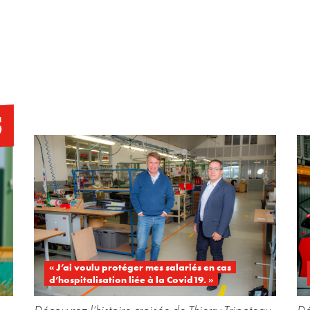
S
« J’ai voulu protéger mes salariés en cas
d’hospitalisation liée à la Covid19. »